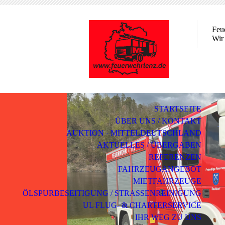
Feu
Wir 
STARTSEITE
ÜBER UNS / KONTAKT
AUKTION - MITTELDEUTSCHLAND
AKTUELLES / ÜBERGABEN
REFERENZEN
FAHRZEUGANGEBOT
MIETFAHRZEUGE
ÖLSPURBESEITIGUNG / STRASSENREINIGUNG
UL FLUG- & CHARTERSERVICE
IHR WEG ZU UNS