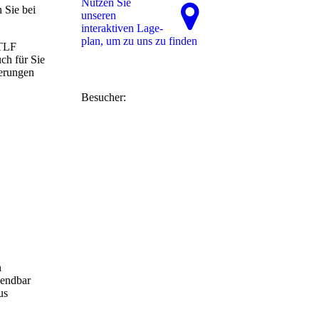
Nutzen Sie
 Sie bei
unseren
interaktiven La­ge­
plan, um zu uns zu finden
 TLF
ch für Sie
derungen
Besucher:
n
wendbar
us