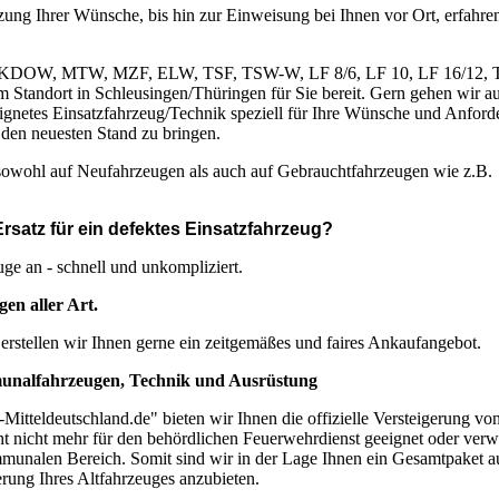
ung Ihrer Wünsche, bis hin zur Einweisung bei Ihnen vor Ort, erfahren
, wie KDOW, MTW, MZF, ELW, TSF, TSW-W, LF 8/6, LF 10, LF 16/12,
tandort in Schleusingen/Thüringen für Sie bereit. Gern gehen wir au
eignetes Einsatzfahrzeug/Technik speziell für Ihre Wünsche und Anfor
 den neuesten Stand zu bringen.
ohl auf Neufahrzeugen als auch auf Gebrauchtfahrzeugen wie z.B.
rsatz für ein defektes Einsatzfahrzeug?
uge an - schnell und unkompliziert.
en aller Art.
 erstellen wir Ihnen gerne ein zeitgemäßes und faires Ankaufangebot.
munalfahrzeugen, Technik und Ausrüstung
itteldeutschland.de" bieten wir Ihnen die offizielle Versteigerung vo
ht nicht mehr für den behördlichen Feuerwehrdienst geeignet oder ver
unalen Bereich. Somit sind wir in der Lage Ihnen ein Gesamtpaket a
rung Ihres Altfahrzeuges anzubieten.